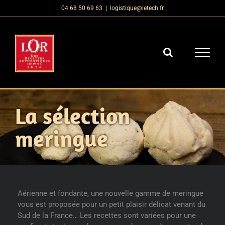
Passer
04 68 50 69 63
|
logistique@letech.fr
au
contenu
La sélection
meringue
Aérienne et fondante, une nouvelle gamme de meringue
vous est proposée pour un petit plaisir délicat venant du
Sud de la France… Les recettes sont variées pour une